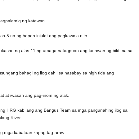
magpalamig ng katawan.
las-5 na ng hapon iniulat ang pagkawala nito.
kasan ng alas-11 ng umaga natagpuan ang katawan ng biktima sa
usungang bahagi ng ilog dahil sa nasabay sa high tide ang
at at iwasan ang pag-inom ng alak.
i ng HRG kabilang ang Bangus Team sa mga pangunahing ilog sa
lang River.
g ng mga kabataan kapag tag-araw.