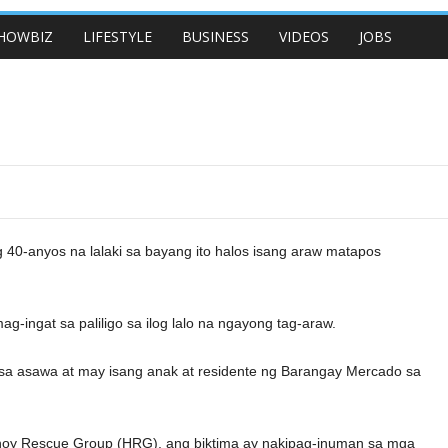
HOWBIZ
LIFESTYLE
BUSINESS
VIDEOS
JOBS
0-anyos na lalaki sa bayang ito halos isang araw matapos
-ingat sa paliligo sa ilog lalo na ngayong tag-araw.
ay sa asawa at may isang anak at residente ng Barangay Mercado sa
oy Rescue Group (HRG), ang biktima ay nakipag-inuman sa mga