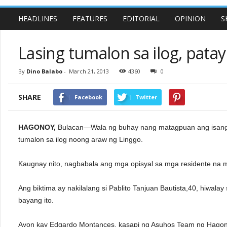
HEADLINES
FEATURES
EDITORIAL
OPINION
S
Lasing tumalon sa ilog, patay
By
Dino Balabo
-
March 21, 2013
4360
0
SHARE
Facebook
Twitter
HAGONOY,
Bulacan—Wala ng buhay nang matagpuan ang isang 4
tumalon sa ilog noong araw ng Linggo.
Kaugnay nito, nagbabala ang mga opisyal sa mga residente na mag
Ang biktima ay nakilalang si Pablito Tanjuan Bautista,40, hiwal
bayang ito.
Ayon kay Edgardo Montances, kasapi ng Asuhos Team ng Hagon