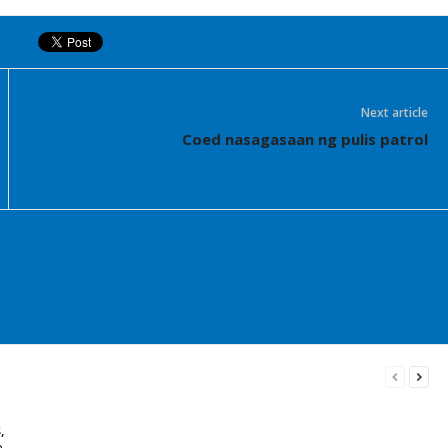
Next article
Coed nasagasaan ng pulis patrol
,
e