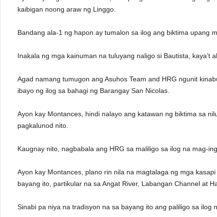
kaibigan noong araw ng Linggo.
Bandang ala-1 ng hapon ay tumalon sa ilog ang biktima upang 
Inakala ng mga kainuman na tuluyang naligo si Bautista, kaya’t a
Agad namang tumugon ang Asuhos Team and HRG ngunit kinabu
ibayo ng ilog sa bahagi ng Barangay San Nicolas.
Ayon kay Montances, hindi nalayo ang katawan ng biktima sa nil
pagkalunod nito.
Kaugnay nito, nagbabala ang HRG sa maliligo sa ilog na mag-ing
Ayon kay Montances, plano rin nila na magtalaga ng mga kasap
bayang ito, partikular na sa Angat River, Labangan Channel at Ha
Sinabi pa niya na tradisyon na sa bayang ito ang paliligo sa ilo