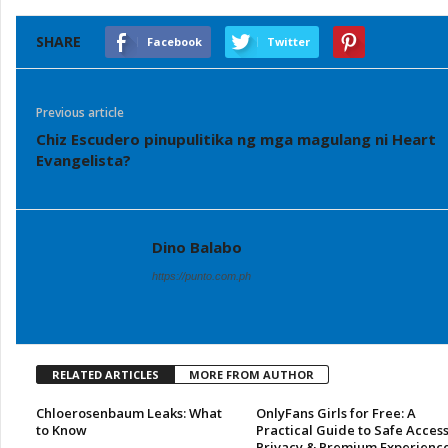
SHARE
Facebook
Twitter
Previous article
Chiz Escudero pinupulitika ng mga magulang ni Heart
Evangelista?
Dino Balabo
https://punto.com.ph
RELATED ARTICLES
MORE FROM AUTHOR
Chloerosenbaum Leaks: What
OnlyFans Girls for Free: A
to Know
Practical Guide to Safe Access
Privacy & Premium Experienc