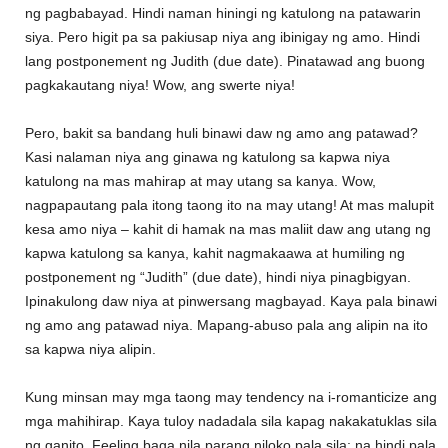
ng pagbabayad. Hindi naman hiningi ng katulong na patawarin
siya. Pero higit pa sa pakiusap niya ang ibinigay ng amo. Hindi
lang postponement ng Judith (due date). Pinatawad ang buong
pagkakautang niya! Wow, ang swerte niya!
Pero, bakit sa bandang huli binawi daw ng amo ang patawad?
Kasi nalaman niya ang ginawa ng katulong sa kapwa niya
katulong na mas mahirap at may utang sa kanya. Wow,
nagpapautang pala itong taong ito na may utang! At mas malupit
kesa amo niya – kahit di hamak na mas maliit daw ang utang ng
kapwa katulong sa kanya, kahit nagmakaawa at humiling ng
postponement ng “Judith” (due date), hindi niya pinagbigyan.
Ipinakulong daw niya at pinwersang magbayad. Kaya pala binawi
ng amo ang patawad niya. Mapang-abuso pala ang alipin na ito
sa kapwa niya alipin.
Kung minsan may mga taong may tendency na i-romanticize ang
mga mahihirap. Kaya tuloy nadadala sila kapag nakakatuklas sila
ng ganito. Feeling baga nila parang niloko pala sila; na hindi pala