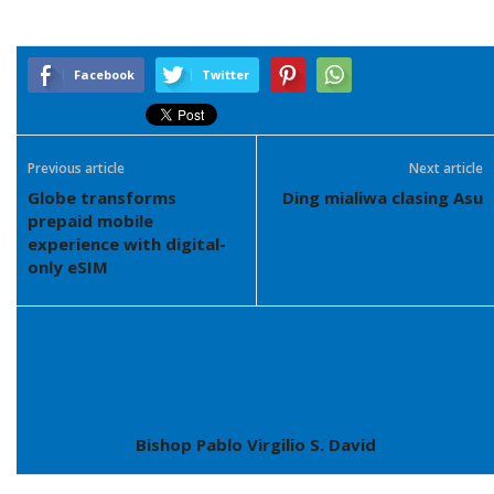
Facebook
Twitter
Previous article
Next article
Globe transforms
Ding mialiwa clasing Asu
prepaid mobile
experience with digital-
only eSIM
Bishop Pablo Virgilio S. David