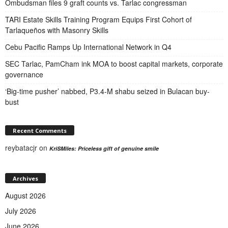
Ombudsman files 9 graft counts vs. Tarlac congressman
TARI Estate Skills Training Program Equips First Cohort of
Tarlaqueños with Masonry Skills
Cebu Pacific Ramps Up International Network in Q4
SEC Tarlac, PamCham ink MOA to boost capital markets, corporate
governance
‘Big-time pusher’ nabbed, P3.4-M shabu seized in Bulacan buy-
bust
Recent Comments
reybatacjr
on
KriSMiles: Priceless gift of genuine smile
Archives
August 2026
July 2026
June 2026