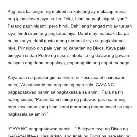
Ang mas kailangan ng malupit na katulong ay malasap muna
ang ipinalalasap niya sa iba. Teka, hindi ba paghihiganti iyon?
Parang paghihiganti; pero hindi. Dahil ang hangad mo ay turuan
siya, hindi sirain ang pagkatao niya. Dahil may malasakit ka pa
rin sa kanya, dahil gusto mong mamulat siya sa pagkakamali
niya. Prinsipyo din pala iyan ng kaharian ng Diyos. Kaya pala
binigyan si San Pedro ng susi; simbolo ito ng dalawang gawain:
palayain ang dapat mapalaya; papanagutin ang dapat managot.
Kaya pala sa panalangin na itinuro ni Hesus sa atin sinasabi
natin, “At patawarin mo ang aming mga sala; GAYA NG
pagpapatawad namin sa nagkakasala sa amin.” Para na rin
nating sinabi, “Paano kami hihingi ng patawad para sa aming
mga kasalanan kung hindi kami marunong magpatawad sa mga
nagkasala sa amin?”
“GAYA NG pagpapatawad namin…” Binigyan tayo ng Diyos ng
GAGAYAHIN—si HesuKristo, ang Anak ng Diyos na nag-alay ng