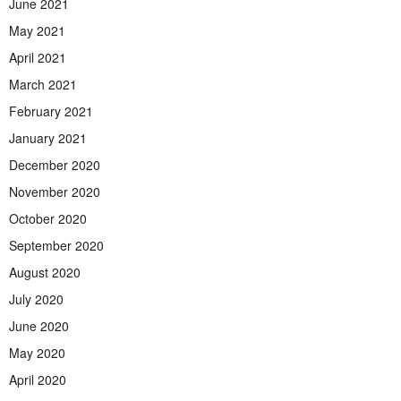
June 2021
May 2021
April 2021
March 2021
February 2021
January 2021
December 2020
November 2020
October 2020
September 2020
August 2020
July 2020
June 2020
May 2020
April 2020