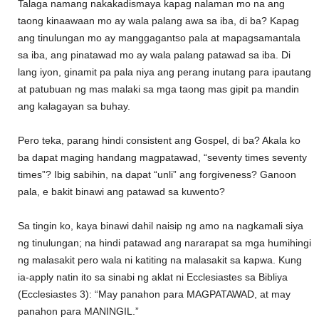
Talaga namang nakakadismaya kapag nalaman mo na ang
taong kinaawaan mo ay wala palang awa sa iba, di ba? Kapag
ang tinulungan mo ay manggagantso pala at mapagsamantala
sa iba, ang pinatawad mo ay wala palang patawad sa iba. Di
lang iyon, ginamit pa pala niya ang perang inutang para ipautang
at patubuan ng mas malaki sa mga taong mas gipit pa mandin
ang kalagayan sa buhay.
Pero teka, parang hindi consistent ang Gospel, di ba? Akala ko
ba dapat maging handang magpatawad, “seventy times seventy
times”? Ibig sabihin, na dapat “unli” ang forgiveness? Ganoon
pala, e bakit binawi ang patawad sa kuwento?
Sa tingin ko, kaya binawi dahil naisip ng amo na nagkamali siya
ng tinulungan; na hindi patawad ang nararapat sa mga humihingi
ng malasakit pero wala ni katiting na malasakit sa kapwa. Kung
ia-apply natin ito sa sinabi ng aklat ni Ecclesiastes sa Bibliya
(Ecclesiastes 3): “May panahon para MAGPATAWAD, at may
panahon para MANINGIL.”