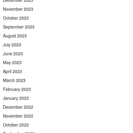
December 2023
November 2023
October 2023
September 2023
August 2023
July 2023
June 2023
May 2023
April 2023
March 2023
February 2023
January 2023
December 2022
November 2022
October 2022