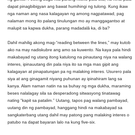
dapat pinagbibigyan ang bawat humihingi ng tulong. Kung ikaw
nga naman ang nasa kalagayan ng among nagpatawad, pag
nalaman mong ito palang tinulungan mo ay manggagantso at
malupit sa kapwa dukha, parang madadalâ ka, di ba?
Dahil mahilig akong mag-“reading between the lines,” may kutob
ako na may nadiskubre ang amo sa kuwento. Na kaya pala hindi
makabayad ng utang itong katulong na pinautang niya na walang
interes, ipinauutang din pala niya ito sa mga mas gipit ang
kalagayan at pinapatungan pa ng malaking interes. Usurero pala
siya at ang ginagamit niyang puhunan ay ipinahiram lang sa
kanya. Alam naman natin na sa buhay ng mga dukha, maraming
beses nalalagay sila sa desperadong sitwasyong tinatawag
nating “kapit sa patalim.” Uutang, tapos pag walang pambayad,
uutang din ng pambayad, hanggang hindi na makabayad sa
sangkaterbang utang dahil may patong pang malaking interes o
patubo na dapat bayaran lalo na kung five-six.