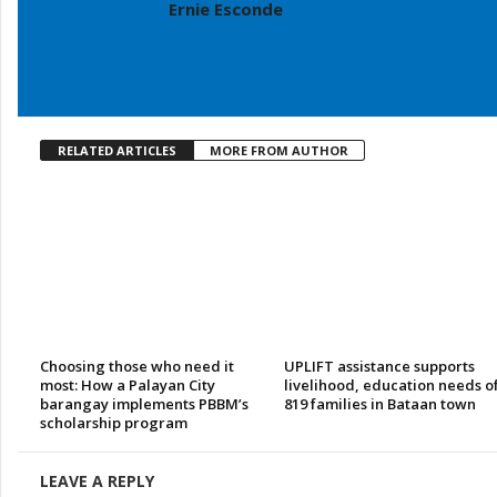
Ernie Esconde
RELATED ARTICLES
MORE FROM AUTHOR
Choosing those who need it
UPLIFT assistance supports
most: How a Palayan City
livelihood, education needs o
barangay implements PBBM’s
819 families in Bataan town
scholarship program
LEAVE A REPLY