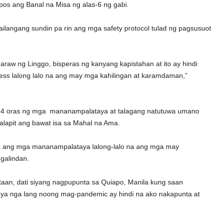
pos ang Banal na Misa ng alas-6 ng gabi.
ailangang sundin pa rin ang mga safety protocol tulad ng pagsusuot
aw ng Linggo, bisperas ng kanyang kapistahan at ito ay hindi
ss lalong lalo na ang may mga kahilingan at karamdaman,”
o 24 oras ng mga mananampalataya at talagang natutuwa umano
alapit ang bawat isa sa Mahal na Ama.
sa ang mga mananampalataya lalong-lalo na ang mga may
ngalindan.
taan, dati siyang nagpupunta sa Quiapo, Manila kung saan
aya nga lang noong mag-pandemic ay hindi na ako nakapunta at