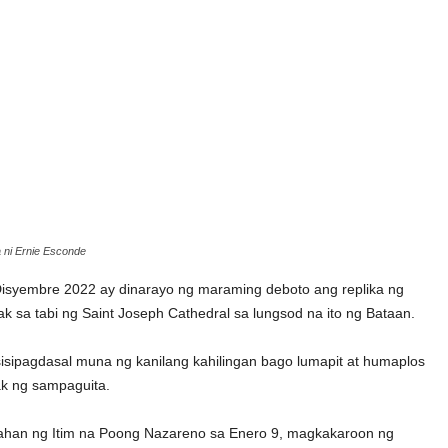
 ni Ernie Esconde
isyembre 2022 ay dinarayo ng maraming deboto ang replika ng
 sa tabi ng Saint Joseph Cathedral sa lungsod na ito ng Bataan.
isipagdasal muna ng kanilang kahilingan bago lumapit at humaplos
ak ng sampaguita.
stahan ng Itim na Poong Nazareno sa Enero 9, magkakaroon ng