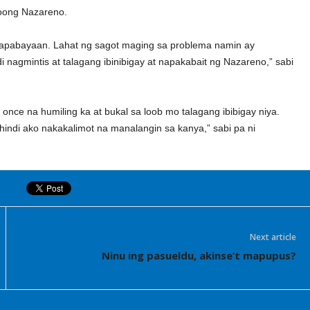
oong Nazareno.
 mapabayaan. Lahat ng sagot maging sa problema namin ay
di nagmintis at talagang ibinibigay at napakabait ng Nazareno,” sabi
nce na humiling ka at bukal sa loob mo talagang ibibigay niya.
 hindi ako nakakalimot na manalangin sa kanya,” sabi pa ni
Next article
Ninu ing pasueldu, akinse’t mapupus?