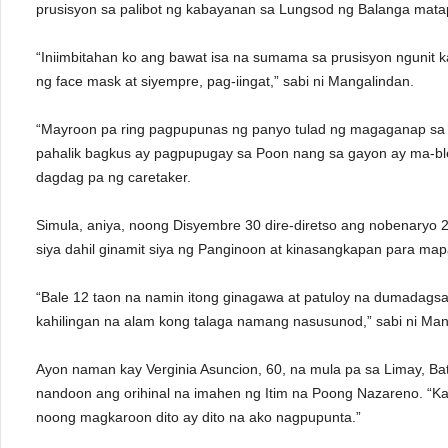
prusisyon sa palibot ng kabayanan sa Lungsod ng Balanga mata
“Iniimbitahan ko ang bawat isa na sumama sa prusisyon ngunit k
ng face mask at siyempre, pag-iingat,” sabi ni Mangalindan.
“Mayroon pa ring pagpupunas ng panyo tulad ng magaganap sa ar
pahalik bagkus ay pagpupugay sa Poon nang sa gayon ay ma-ble
dagdag pa ng caretaker.
Simula, aniya, noong Disyembre 30 dire-diretso ang nobenary
siya dahil ginamit siya ng Panginoon at kinasangkapan para map
“Bale 12 taon na namin itong ginagawa at patuloy na dumadag
kahilingan na alam kong talaga namang nasusunod,” sabi ni Ma
Ayon naman kay Verginia Asuncion, 60, na mula pa sa Limay, Ba
nandoon ang orihinal na imahen ng Itim na Poong Nazareno. “K
noong magkaroon dito ay dito na ako nagpupunta.”