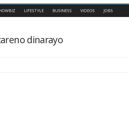
HOWBIZ
LIFESTYLE
BUSINESS
VIDEOS
JOBS
zareno dinarayo