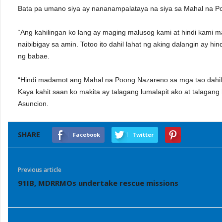
Bata pa umano siya ay nananampalataya na siya sa Mahal na P
“Ang kahilingan ko lang ay maging malusog kami at hindi kami
naibibigay sa amin. Totoo ito dahil lahat ng aking dalangin ay hin
ng babae.
“Hindi madamot ang Mahal na Poong Nazareno sa mga tao dahil o
Kaya kahit saan ko makita ay talagang lumalapit ako at talagang
Asuncion.
SHARE
Facebook
Twitter
Previous article
91IB, MDRRMOs undertake rescue missions