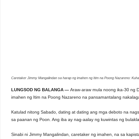
Caretaker Jimmy Mangalindan sa harap ng imahen ng Itim na Poong Nazareno: Kuha
LUNGSOD NG BALANGA —
Araw-araw mula noong ika-30 ng D
imahen ng Itim na Poong Nazareno na pansamantalang nakalagak
Katulad nitong Sabado, dating at dating ang mga deboto na nags
sa paanan ng Poon. Ang iba ay nag-aalay ng kuwintas ng bulakl
Sinabi ni Jimmy Mangalindan, caretaker ng imahen, na sa kapi