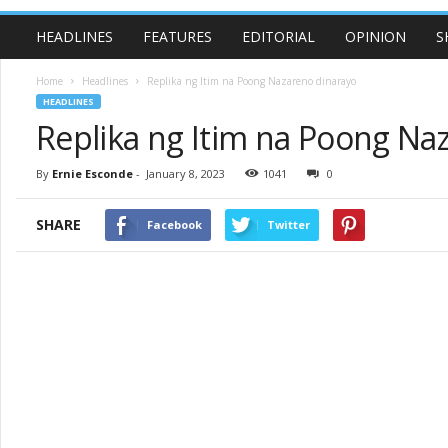
HEADLINES
FEATURES
EDITORIAL
OPINION
S
Home
Headlines
Replika ng Itim na Poong Nazareno dinarayo
HEADLINES
Replika ng Itim na Poong Na
By
Ernie Esconde
-
January 8, 2023
1041
0
SHARE
Facebook
Twitter