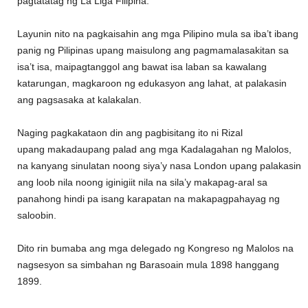
pagtatatag ng La Liga Filipina.
Layunin nito na pagkaisahin ang mga Pilipino mula sa iba’t ibang
panig ng Pilipinas upang maisulong ang pagmamalasakitan sa
isa’t isa, maipagtanggol ang bawat isa laban sa kawalang
katarungan, magkaroon ng edukasyon ang lahat, at palakasin
ang pagsasaka at kalakalan.
Naging pagkakataon din ang pagbisitang ito ni Rizal
upang makadaupang palad ang mga Kadalagahan ng Malolos,
na kanyang sinulatan noong siya’y nasa London upang palakasin
ang loob nila noong iginigiit nila na sila’y makapag-aral sa
panahong hindi pa isang karapatan na makapagpahayag ng
saloobin.
Dito rin bumaba ang mga delegado ng Kongreso ng Malolos na
nagsesyon sa simbahan ng Barasoain mula 1898 hanggang
1899.