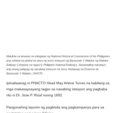
Makikita sa larawan na iniingatan ng National Historical Commission of the Philippines
ang orihinal na pisikal na anyo ng noo’y istasyon ng Barasoain Y Malolos ng Malolos
Railway Company na ngayo’y Philippine National Railways. Nananatiling nakatayo
ang unang palapag ng nasabing istasyon na noo’y tinatawag na Estacion de
Barasoain Y Malolos. (NHCP)
Ipinaliwanag ni PHACTO Head May Arlene Torres na kabilang sa
mga makasaysayang tagpo sa nasabing istasyon ang pagbaba
rito ni Dr. Jose P. Rizal noong 1892.
Pangunahing layunin ng pagbisita ang pagkampanya para sa