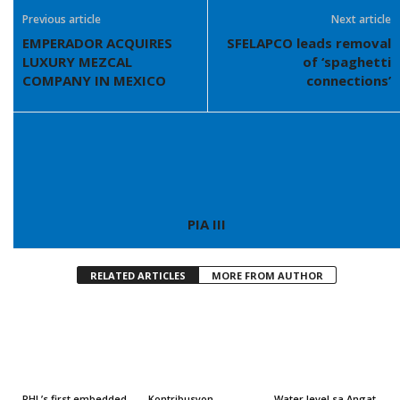
Previous article
Next article
EMPERADOR ACQUIRES
SFELAPCO leads removal
LUXURY MEZCAL
of ‘spaghetti
COMPANY IN MEXICO
connections’
PIA III
RELATED ARTICLES
MORE FROM AUTHOR
PHL’s first embedded
Kontribusyon,
Water level sa Angat