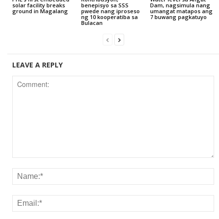
solar facility breaks
benepisyo sa SSS
Dam, nagsimula nang
ground in Magalang
pwede nang iproseso
umangat matapos ang
ng 10 kooperatiba sa
7 buwang pagkatuyo
Bulacan
LEAVE A REPLY