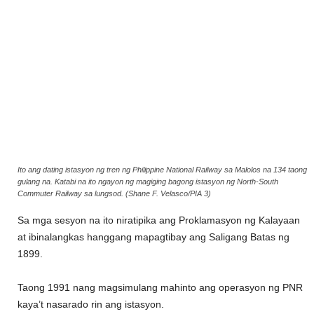
Ito ang dating istasyon ng tren ng Philippine National Railway sa Malolos na 134 taong
gulang na. Katabi na ito ngayon ng magiging bagong istasyon ng North-South
Commuter Railway sa lungsod. (Shane F. Velasco/PIA 3)
Sa mga sesyon na ito niratipika ang Proklamasyon ng Kalayaan
at ibinalangkas hanggang mapagtibay ang Saligang Batas ng
1899.
Taong 1991 nang magsimulang mahinto ang operasyon ng PNR
kaya’t nasarado rin ang istasyon.