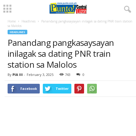
Home
Headlines
Panandang pangkasaysayan inilagak sa dating PNR train station
sa Malolos
HEADLINES
Panandang pangkasaysayan
inilagak sa dating PNR train
station sa Malolos
By
PIA III
-
February 3, 2025
743
0
Facebook
Twitter