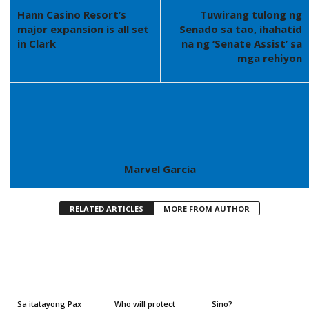
Hann Casino Resort’s
Tuwirang tulong ng
major expansion is all set
Senado sa tao, ihahatid
in Clark
na ng ‘Senate Assist’ sa
mga rehiyon
Marvel Garcia
RELATED ARTICLES
MORE FROM AUTHOR
Sa itatayong Pax
Who will protect
Sino?