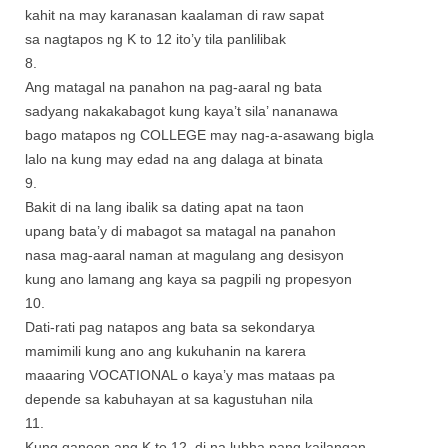
kahit na may karanasan kaalaman di raw sapat
sa nagtapos ng K to 12 ito’y tila panlilibak
8.
Ang matagal na panahon na pag-aaral ng bata
sadyang nakakabagot kung kaya’t sila’ nananawa
bago matapos ng COLLEGE may nag-a-asawang bigla
lalo na kung may edad na ang dalaga at binata
9.
Bakit di na lang ibalik sa dating apat na taon
upang bata’y di mabagot sa matagal na panahon
nasa mag-aaral naman at magulang ang desisyon
kung ano lamang ang kaya sa pagpili ng propesyon
10.
Dati-rati pag natapos ang bata sa sekondarya
mamimili kung ano ang kukuhanin na karera
maaaring VOCATIONAL o kaya’y mas mataas pa
depende sa kabuhayan at sa kagustuhan nila
11.
Kung ganoon ang K to 12, di na lubha pang kailangan