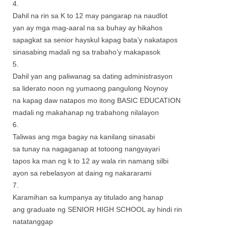
4.
Dahil na rin sa K to 12 may pangarap na naudlot
yan ay mga mag-aaral na sa buhay ay hikahos
sapagkat sa senior hayskul kapag bata’y nakatapos
sinasabing madali ng sa trabaho’y makapasok
5.
Dahil yan ang paliwanag sa dating administrasyon
sa liderato noon ng yumaong pangulong Noynoy
na kapag daw natapos mo itong BASIC EDUCATION
madali ng makahanap ng trabahong nilalayon
6.
Taliwas ang mga bagay na kanilang sinasabi
sa tunay na nagaganap at totoong nangyayari
tapos ka man ng k to 12 ay wala rin namang silbi
ayon sa rebelasyon at daing ng nakararami
7.
Karamihan sa kumpanya ay titulado ang hanap
ang graduate ng SENIOR HIGH SCHOOL ay hindi rin
natatanggap