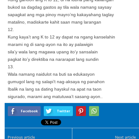
bukod sa dagdag gastos ay tila wala namang saysay
sapagkat ang mga pinoy mayro’ng kakayahang taglay
matalino, madiskarte kahit saan mang larangan
12.
Kung kaya’t ang K to 12 ay dapat na ngang kanselahin
marami ng di sang-ayon na ito ay palawigin
sila’y wala lang magawa upang ito’y sansalain
pagkat ito’y direktiba na nararapat lang sundin
13.
Wala namang naidulot na buti sa edukasyon
gumugol lang ng salapi’t nag-aksaya ng panahon
Ibalik na lang sa dating hayskul na apat na taon
sigurado, marami ang matutuwa’t sasang-ayon..
Facebook
Twitter
Previous article
Next article