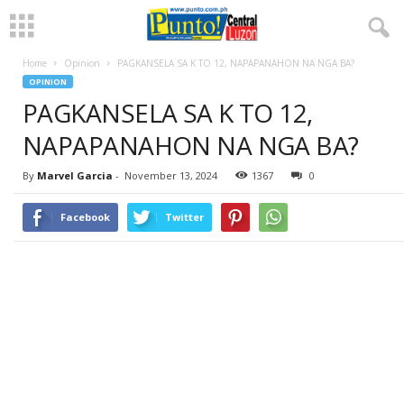
Home
Opinion
PAGKANSELA SA K TO 12, NAPAPANAHON NA NGA BA?
OPINION
PAGKANSELA SA K TO 12,
NAPAPANAHON NA NGA BA?
By
Marvel Garcia
-
November 13, 2024
1367
0
Facebook
Twitter