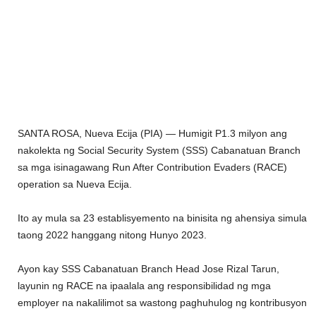
SANTA ROSA, Nueva Ecija (PIA) — Humigit P1.3 milyon ang
nakolekta ng Social Security System (SSS) Cabanatuan Branch
sa mga isinagawang Run After Contribution Evaders (RACE)
operation sa Nueva Ecija.
Ito ay mula sa 23 establisyemento na binisita ng ahensiya simula
taong 2022 hanggang nitong Hunyo 2023.
Ayon kay SSS Cabanatuan Branch Head Jose Rizal Tarun,
layunin ng RACE na ipaalala ang responsibilidad ng mga
employer na nakalilimot sa wastong paghuhulog ng kontribusyon