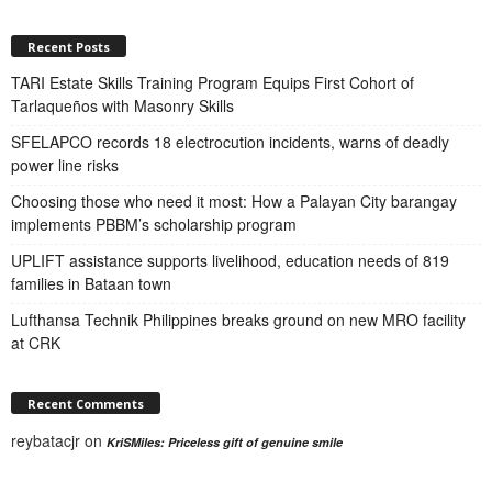
Recent Posts
TARI Estate Skills Training Program Equips First Cohort of
Tarlaqueños with Masonry Skills
SFELAPCO records 18 electrocution incidents, warns of deadly
power line risks
Choosing those who need it most: How a Palayan City barangay
implements PBBM’s scholarship program
UPLIFT assistance supports livelihood, education needs of 819
families in Bataan town
Lufthansa Technik Philippines breaks ground on new MRO facility
at CRK
Recent Comments
reybatacjr
on
KriSMiles: Priceless gift of genuine smile