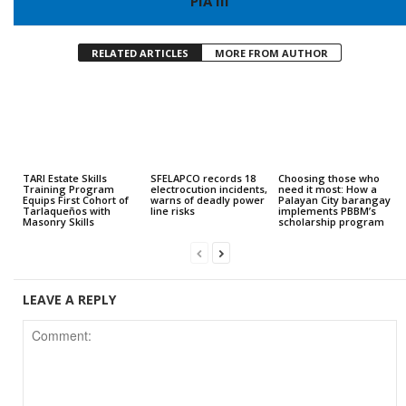
PIA III
RELATED ARTICLES
MORE FROM AUTHOR
TARI Estate Skills
SFELAPCO records 18
Choosing those who
Training Program
electrocution incidents,
need it most: How a
Equips First Cohort of
warns of deadly power
Palayan City barangay
Tarlaqueños with
line risks
implements PBBM’s
Masonry Skills
scholarship program
LEAVE A REPLY