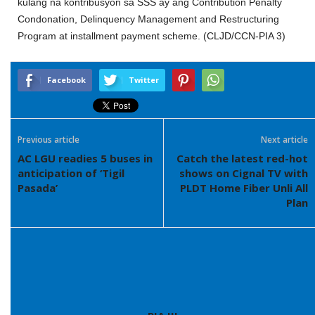
kulang na kontribusyon sa SSS ay ang Contribution Penalty
Condonation, Delinquency Management and Restructuring
Program at installment payment scheme. (CLJD/CCN-PIA 3)
Facebook
Twitter
Previous article
Next article
AC LGU readies 5 buses in
Catch the latest red-hot
anticipation of ‘Tigil
shows on Cignal TV with
Pasada’
PLDT Home Fiber Unli All
Plan