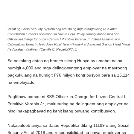
Iniulat ng Social Security System ang resulta ng mga isinagawang Run After
Contribution Evaders operation sa Nueva Ecija. Ito ay pinangunahan nina SSS
Officer-in-Charge for Luzon Central I Primitivo Verania Jr. (gitna) kasama sina
Cabanatuan Branch Head Jose Rizal Tarun (kanan) at Assistant Branch Head Maria
Fe Abraham (kaliwa). (Camille C. Nagaño/PIA 3)
Sa naitalang datos ng branch nitong Hunyo ay umabot na sa
humigit 4,000 ang mga delingkwenteng employer na mayroong
pagkukulang na humigit P76 milyon kontribusyon para sa 15,114
na empleyado.
Paglilinaw naman ni SSS Officer-in-Charge for Luzon Central I
Primitivo Verania Jr., maituturing na delinquent ang employer na
hindi nakapagbayad ng kahit isang buwang kontribusyon.
Nakapaloob aniya sa Batas Republika Bilang 11199 o ang Social
Security Act of 2018 ang responsibilidad ng bawat employer sa