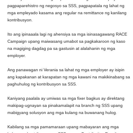
pagpaparehistro ng negosyo sa SSS, pagpapatala ng lahat ng
mga empleyado kasama ang regular na remittance ng kanilang
kontribusyon.
Ito ang ipinaaala lagi ng ahensiya sa mga isinasagawang RACE
Campaign upang maiwasang umabot sa pagkakaroon ng kaso
na magiging dagdag pa sa gastusin at alalahanin ng mga
employer.
Ang panawagan ni Verania sa lahat ng mga employer ay isipin
ang kapakanan at karapatan ng mga kawani na makikinabang sa
paghuhulog ng kontribusyon sa SSS.
Kaniyang paalala ay umiwas sa mga fixer bagkus ay direktang
makipag-ugnayan sa pinakamalapit na branch ng SSS upang
mabigyang solusyon ang mga kulang na buwanang hulog.
Kabilang sa mga pamamaraan upang mabayaran ang mga