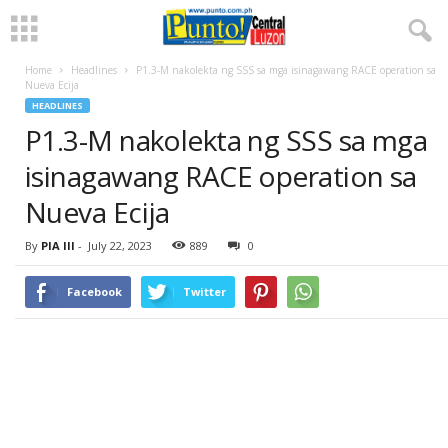
Home
Headlines
P1.3-M nakolekta ng SSS sa mga isinagawang RACE operation sa
Nueva Ecija
HEADLINES
P1.3-M nakolekta ng SSS sa mga
isinagawang RACE operation sa
Nueva Ecija
By
PIA III
-
July 22, 2023
889
0
Facebook
Twitter