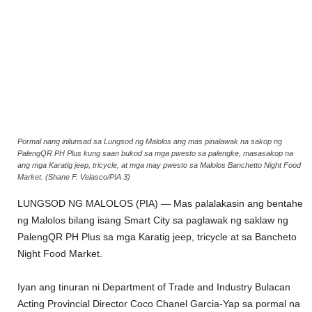
Pormal nang inilunsad sa Lungsod ng Malolos ang mas pinalawak na sakop ng
PalengQR PH Plus kung saan bukod sa mga pwesto sa palengke, masasakop na
ang mga Karatig jeep, tricycle, at mga may pwesto sa Malolos Banchetto Night Food
Market. (Shane F. Velasco/PIA 3)
LUNGSOD NG MALOLOS (PIA) — Mas palalakasin ang bentahe
ng Malolos bilang isang Smart City sa paglawak ng saklaw ng
PalengQR PH Plus sa mga Karatig jeep, tricycle at sa Bancheto
Night Food Market.
Iyan ang tinuran ni Department of Trade and Industry Bulacan
Acting Provincial Director Coco Chanel Garcia-Yap sa pormal na