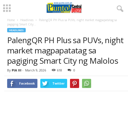
Home
Headlines
PalengQR PH Plus sa PUVs, night market magpapatatag sa
pagiging Smart City...
HEADLINES
PalengQR PH Plus sa PUVs, night
market magpapatatag sa
pagiging Smart City ng Malolos
By
PIA III
-
March 9, 2026
618
0
Facebook
Twitter