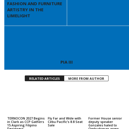
FASHION AND FURNITURE
ARTISTRY IN THE
LIMELIGHT
PIA III
RELATED ARTICLES
MORE FROM AUTHOR
TERNOCON 2027 Begins
Fly Far and Wide with
Former House senior
in Clark as CCP Gathers
Cebu Pacific’s 8.8 Seat
deputy speaker
15 Aspiring Filipino
Sale
Gonzales haled to
Designers
Ombudsman anew