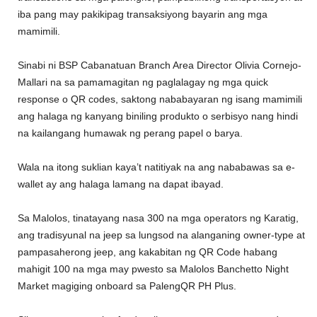
iba pang may pakikipag transaksiyong bayarin ang mga
mamimili.
Sinabi ni BSP Cabanatuan Branch Area Director Olivia Cornejo-
Mallari na sa pamamagitan ng paglalagay ng mga quick
response o QR codes, saktong nababayaran ng isang mamimili
ang halaga ng kanyang biniling produkto o serbisyo nang hindi
na kailangang humawak ng perang papel o barya.
Wala na itong suklian kaya’t natitiyak na ang nababawas sa e-
wallet ay ang halaga lamang na dapat ibayad.
Sa Malolos, tinatayang nasa 300 na mga operators ng Karatig,
ang tradisyunal na jeep sa lungsod na alanganing owner-type at
pampasaherong jeep, ang kakabitan ng QR Code habang
mahigit 100 na mga may pwesto sa Malolos Banchetto Night
Market magiging onboard sa PalengQR PH Plus.