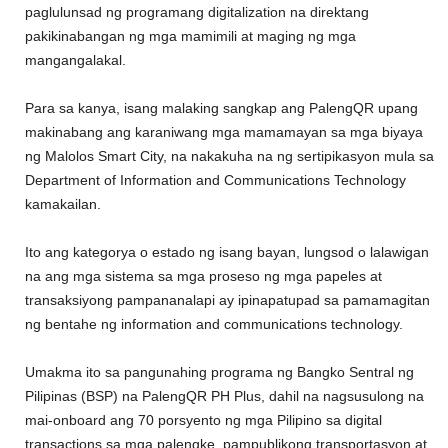
paglulunsad ng programang digitalization na direktang
pakikinabangan ng mga mamimili at maging ng mga
mangangalakal.
Para sa kanya, isang malaking sangkap ang PalengQR upang
makinabang ang karaniwang mga mamamayan sa mga biyaya
ng Malolos Smart City, na nakakuha na ng sertipikasyon mula sa
Department of Information and Communications Technology
kamakailan.
Ito ang kategorya o estado ng isang bayan, lungsod o lalawigan
na ang mga sistema sa mga proseso ng mga papeles at
transaksiyong pampananalapi ay ipinapatupad sa pamamagitan
ng bentahe ng information and communications technology.
Umakma ito sa pangunahing programa ng Bangko Sentral ng
Pilipinas (BSP) na PalengQR PH Plus, dahil na nagsusulong na
mai-onboard ang 70 porsyento ng mga Pilipino sa digital
transactions sa mga palengke, pampublikong transportasyon at