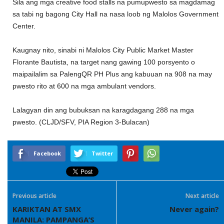
Sila ang mga creative food stalls na pumupwesto sa magdamag
sa tabi ng bagong City Hall na nasa loob ng Malolos Government
Center.
Kaugnay nito, sinabi ni Malolos City Public Market Master
Florante Bautista, na target nang gawing 100 porsyento o
maipailalim sa PalengQR PH Plus ang kabuuan na 908 na may
pwesto rito at 600 na mga ambulant vendors.
Lalagyan din ang bubuksan na karagdagang 288 na mga
pwesto. (CLJD/SFV, PIA Region 3-Bulacan)
Facebook
Twitter
Previous article
Next article
KARIKTAN AT SMX
Never again?
MANILA: PAMPANGA’S