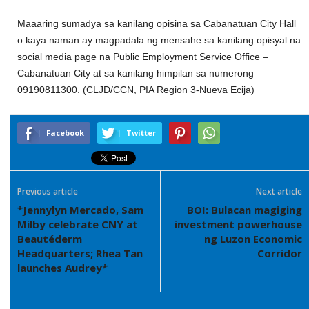
Maaaring sumadya sa kanilang opisina sa Cabanatuan City Hall
o kaya naman ay magpadala ng mensahe sa kanilang opisyal na
social media page na Public Employment Service Office –
Cabanatuan City at sa kanilang himpilan sa numerong
09190811300. (CLJD/CCN, PIA Region 3-Nueva Ecija)
Facebook
Twitter
Previous article
Next article
*Jennylyn Mercado, Sam
BOI: Bulacan magiging
Milby celebrate CNY at
investment powerhouse
Beautéderm
ng Luzon Economic
Headquarters; Rhea Tan
Corridor
launches Audrey*