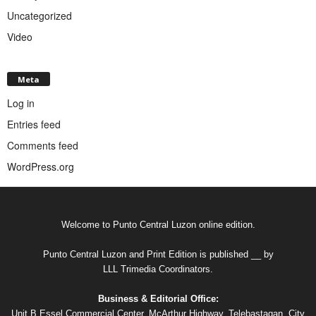
Uncategorized
Video
Meta
Log in
Entries feed
Comments feed
WordPress.org
Welcome to Punto Central Luzon online edition.
Punto Central Luzon and Print Edition is published __ by
LLL Trimedia Coordinators.
Business & Editorial Office:
Unit B Essel Commercial Center, McArthur Highway, Telebastagan, City