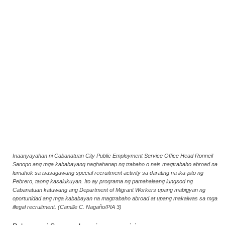
Inaanyayahan ni Cabanatuan City Public Employment Service Office Head Ronneil
Sanopo ang mga kababayang naghahanap ng trabaho o nais magtrabaho abroad na
lumahok sa isasagawang special recruitment activity sa darating na ika-pito ng
Pebrero, taong kasalukuyan. Ito ay programa ng pamahalaang lungsod ng
Cabanatuan katuwang ang Department of Migrant Workers upang mabigyan ng
oportunidad ang mga kababayan na magtrabaho abroad at upang makaiwas sa mga
illegal recruitment. (Camille C. Nagaño/PIA 3)