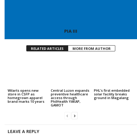
PIA III
RELATED ARTICLES
MORE FROM AUTHOR
Wilarts opens new
Central Luzon expands
PHL’s first embedded
store in CSFP as
preventive healthcare
solar facility breaks
homegrown apparel
access through
ground in Magalang
brand marks 10 years
PhilHealth YAKAP,
GAMOT
LEAVE A REPLY