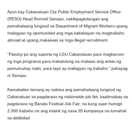
Ayon kay Cabanatuan City Public Employment Service Office
(PESO) Head Ronneil Sanopo, nakikipagtulungan ang
pamahalaang lungsod sa Department of Migrant Workers upang
mabigyan ng oportunidad ang mga kababayan na magtrabaho
abroad at upang makaiwas sa mga illegal recruitment.
“Patuloy po ang suporta ng LGU Cabanatuan para magkaroon
ng mga programa para makatulong na maitaas ang antas ng
pamumuhay natin, para tayo ay mabigyan ng trabaho,” pahayag
ni Sanopo.
Kamakailan lamang ay nakiisa ang pamahalaang lungsod ng
Cabanatuan sa pagdaraos ng nationwide job fair, kaalinsabay sa
pagdaraos ng Banatu Festival Job Fair, na kung saan humigit
2,000 trabaho rin ang inialok ng nasa 35 kumpanya na lumahok
sa aktibidad.