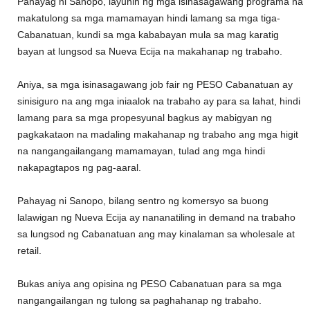
Pahayag ni Sanopo, layunin ng mga isinasagawang programa na
makatulong sa mga mamamayan hindi lamang sa mga tiga-
Cabanatuan, kundi sa mga kababayan mula sa mag karatig
bayan at lungsod sa Nueva Ecija na makahanap ng trabaho.
Aniya, sa mga isinasagawang job fair ng PESO Cabanatuan ay
sinisiguro na ang mga iniaalok na trabaho ay para sa lahat, hindi
lamang para sa mga propesyunal bagkus ay mabigyan ng
pagkakataon na madaling makahanap ng trabaho ang mga higit
na nangangailangang mamamayan, tulad ang mga hindi
nakapagtapos ng pag-aaral.
Pahayag ni Sanopo, bilang sentro ng komersyo sa buong
lalawigan ng Nueva Ecija ay nananatiling in demand na trabaho
sa lungsod ng Cabanatuan ang may kinalaman sa wholesale at
retail.
Bukas aniya ang opisina ng PESO Cabanatuan para sa mga
nangangailangan ng tulong sa paghahanap ng trabaho.