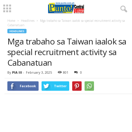
Home
Headlines
Mga trabaho sa Taiwan iaalok sa special recruitment activity sa
Cabanatuan
HEADLINES
Mga trabaho sa Taiwan iaalok sa
special recruitment activity sa
Cabanatuan
By
PIA III
-
February 3, 2025
801
0
Facebook
Twitter